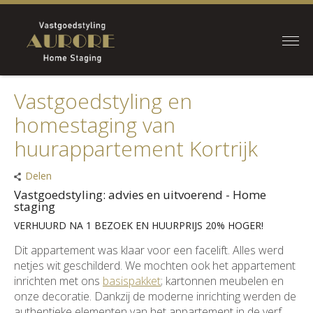
Vastgoedstyling en
homestaging van
huurappartement Kortrijk
Delen
Vastgoedstyling: advies en uitvoerend - Home
staging
VERHUURD NA 1 BEZOEK EN HUURPRIJS 20% HOGER!
Dit appartement was klaar voor een facelift. Alles werd
netjes wit geschilderd. We mochten ook het appartement
inrichten met ons
basispakket
; kartonnen meubelen en
onze decoratie. Dankzij de moderne inrichting werden de
authentieke elementen van het appartement in de verf